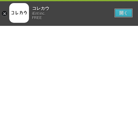
コレカウ
開く
iEnt inc.
FREE