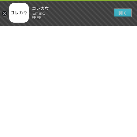
コレカウ
開く
iEnt inc.
FREE