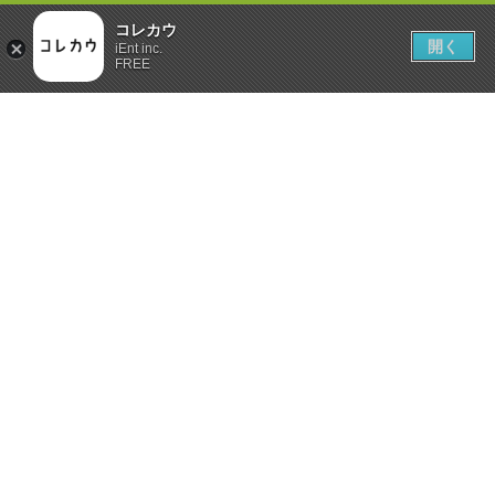
コレカウ
開く
iEnt inc.
FREE