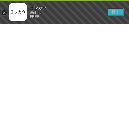
コレカウ
開く
iEnt inc.
FREE