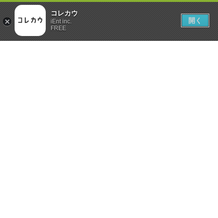
コレカウ
開く
iEnt inc.
FREE