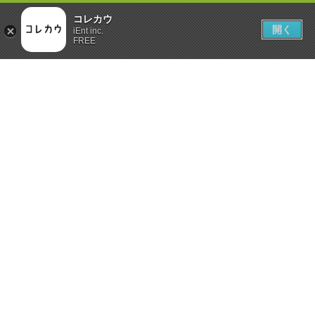
コレカウ
開く
iEnt inc.
FREE