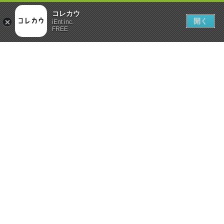
コレカウ
開く
iEnt inc.
FREE