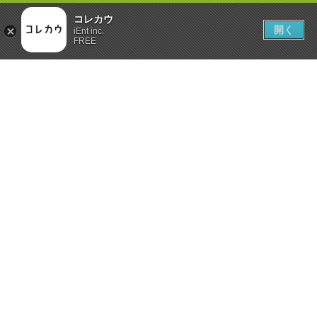
コレカウ
開く
iEnt inc.
FREE