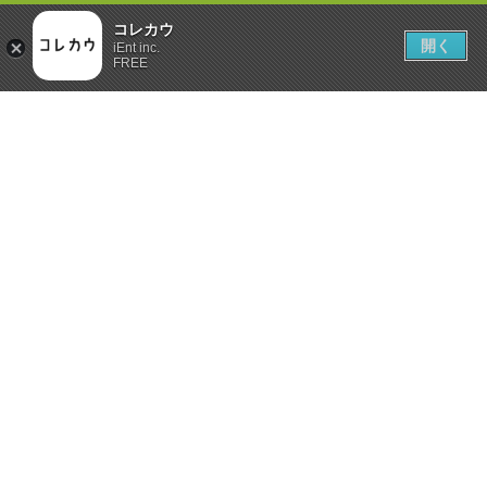
コレカウ
開く
iEnt inc.
FREE