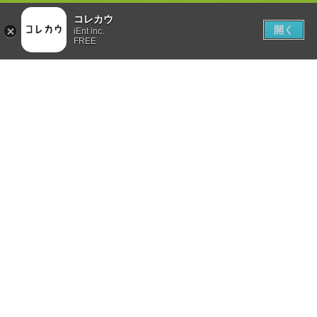
コレカウ
開く
iEnt inc.
FREE