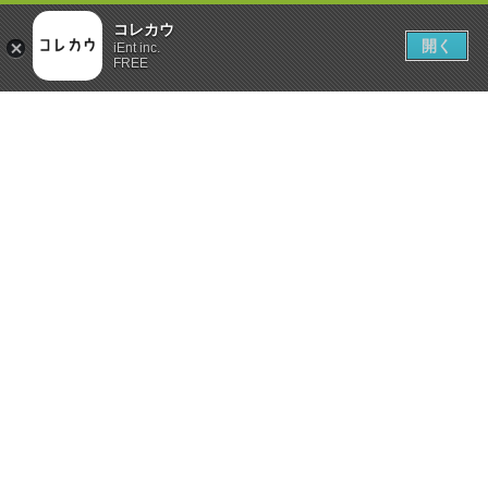
コレカウ
開く
iEnt inc.
FREE