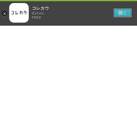
コレカウ
開く
iEnt inc.
FREE