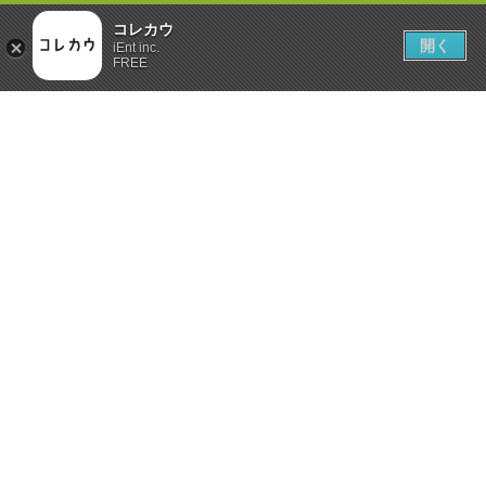
コレカウ
開く
iEnt inc.
FREE