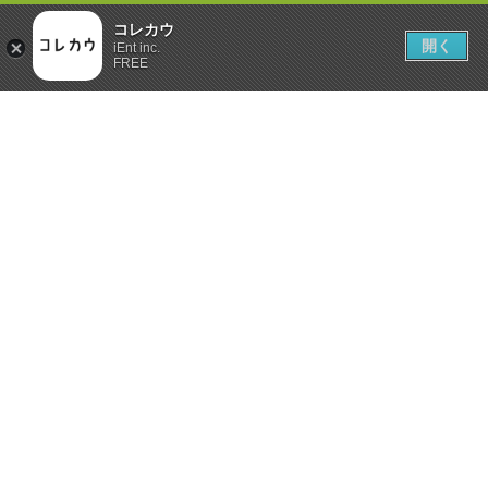
コレカウ
開く
iEnt inc.
FREE