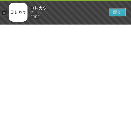
コレカウ
開く
iEnt inc.
FREE