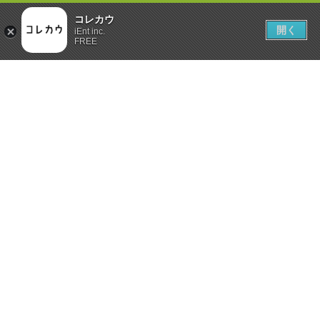
コレカウ
開く
iEnt inc.
FREE