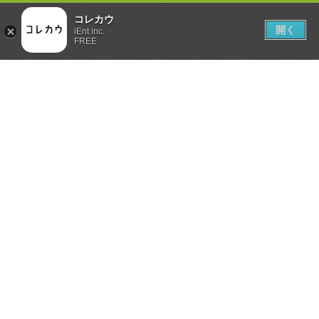
コレカウ
開く
iEnt inc.
FREE