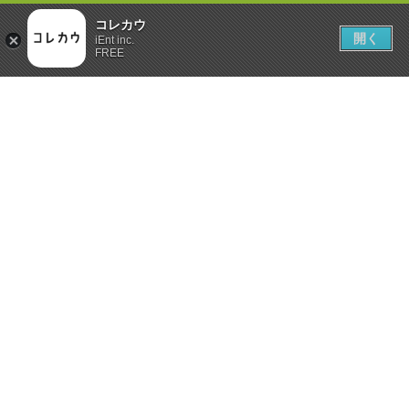
コレカウ
開く
iEnt inc.
FREE