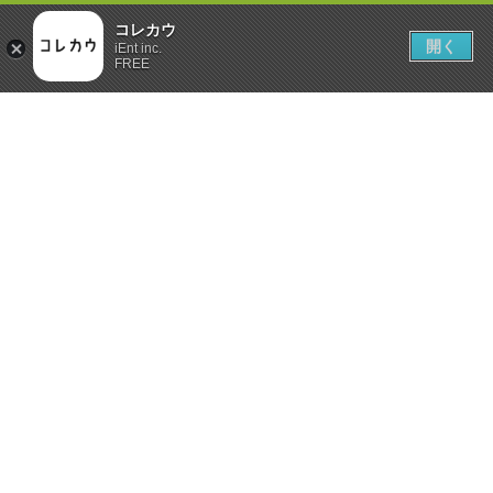
コレカウ
開く
iEnt inc.
FREE