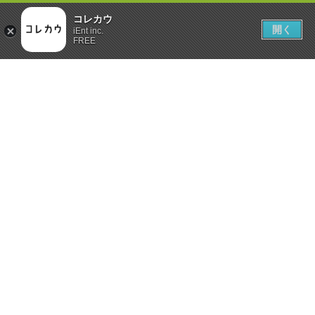
コレカウ
開く
iEnt inc.
FREE