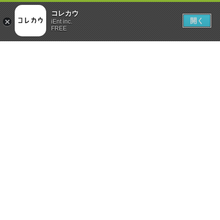
コレカウ
開く
iEnt inc.
FREE