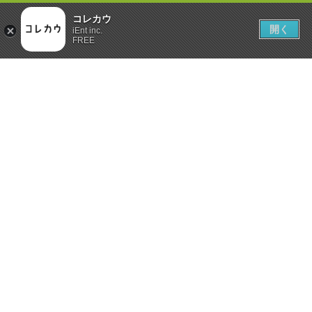
コレカウ
開く
iEnt inc.
FREE