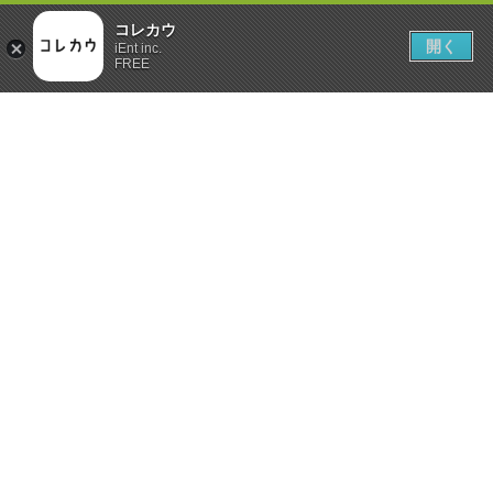
コレカウ
開く
iEnt inc.
FREE