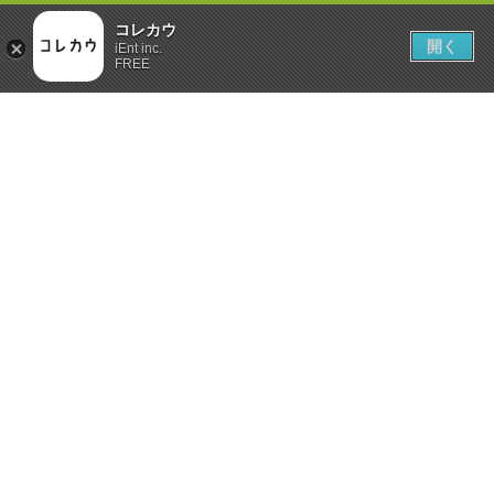
コレカウ
開く
iEnt inc.
FREE