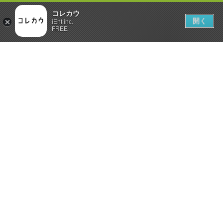
コレカウ
開く
iEnt inc.
FREE