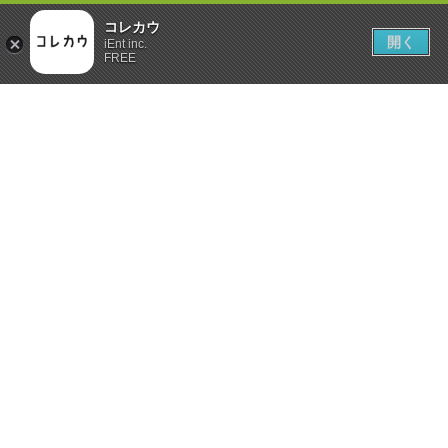
コレカウ
開く
iEnt inc.
FREE