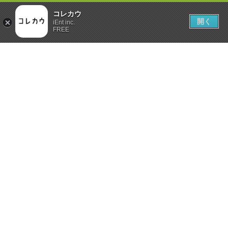
コレカウ
開く
iEnt inc.
FREE