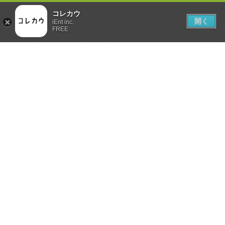
コレカウ
開く
iEnt inc.
FREE