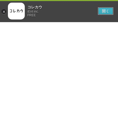
コレカウ
開く
iEnt inc.
FREE