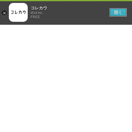
コレカウ
開く
iEnt inc.
FREE