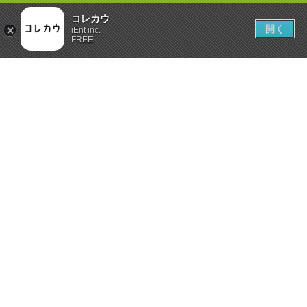
コレカウ
開く
iEnt inc.
FREE