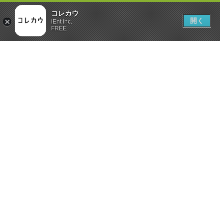
コレカウ
開く
iEnt inc.
FREE