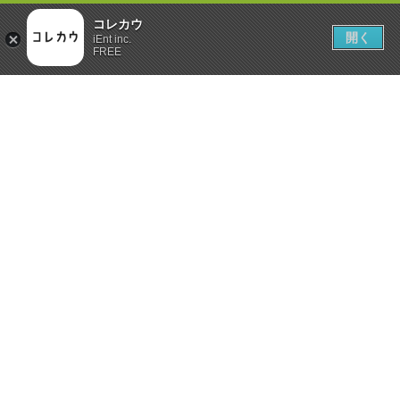
コレカウ
開く
iEnt inc.
FREE