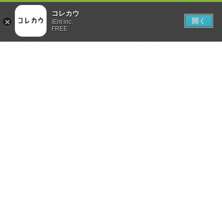
コレカウ
開く
iEnt inc.
FREE