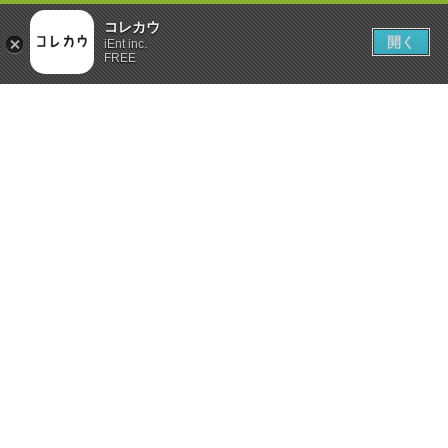
コレカウ
開く
iEnt inc.
FREE