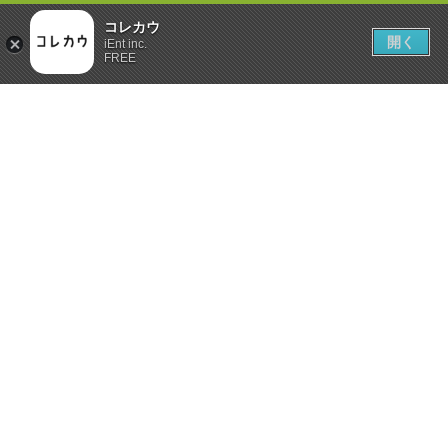
コレカウ
開く
iEnt inc.
FREE