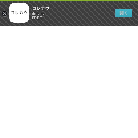
コレカウ
開く
iEnt inc.
FREE