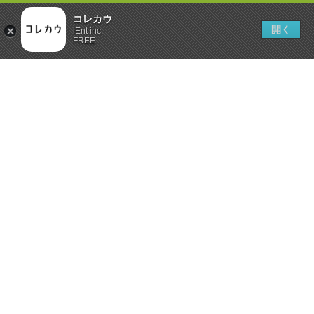
コレカウ
開く
iEnt inc.
FREE