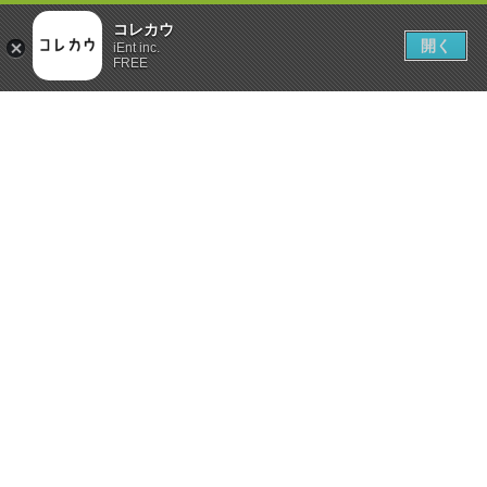
コレカウ
開く
iEnt inc.
FREE