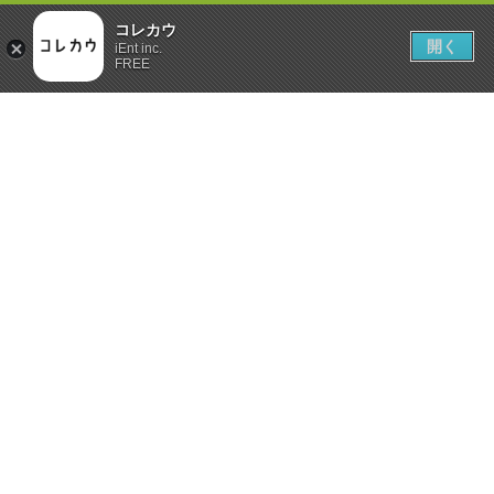
コレカウ
開く
iEnt inc.
FREE