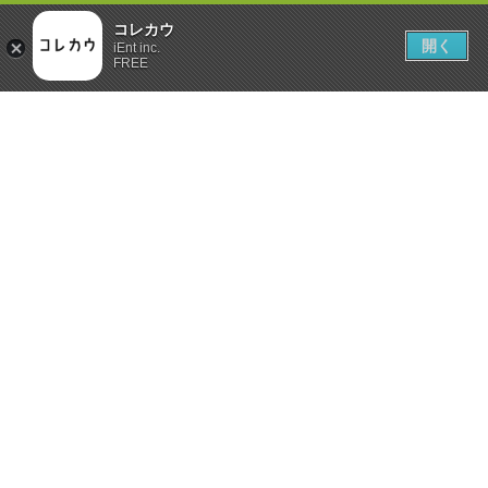
コレカウ
開く
iEnt inc.
FREE