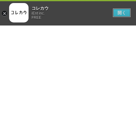
コレカウ
開く
iEnt inc.
FREE