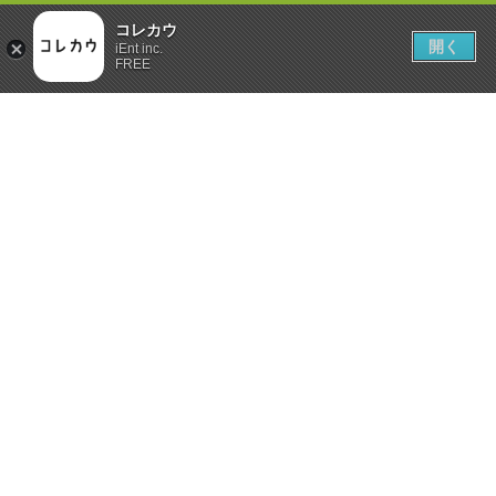
コレカウ
開く
iEnt inc.
FREE