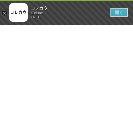
コレカウ
開く
iEnt inc.
FREE