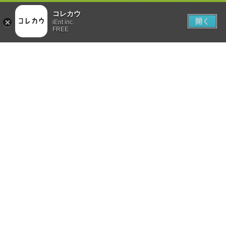
コレカウ
開く
iEnt inc.
FREE