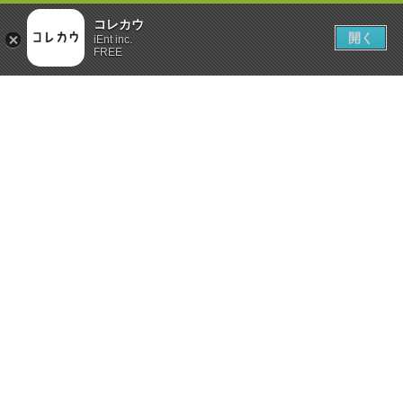
コレカウ
開く
iEnt inc.
FREE