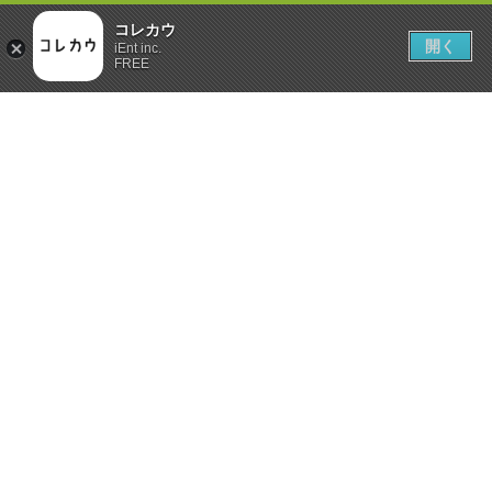
コレカウ
開く
iEnt inc.
FREE