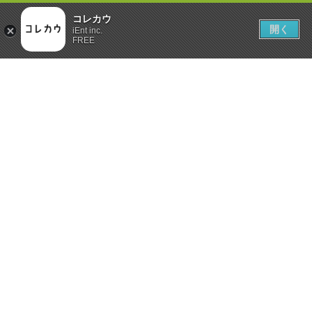
コレカウ
開く
iEnt inc.
FREE