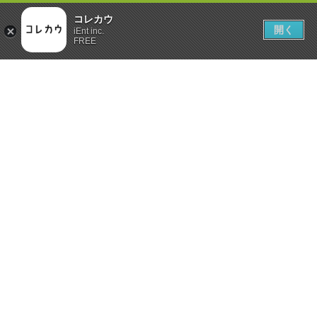
コレカウ
開く
iEnt inc.
FREE