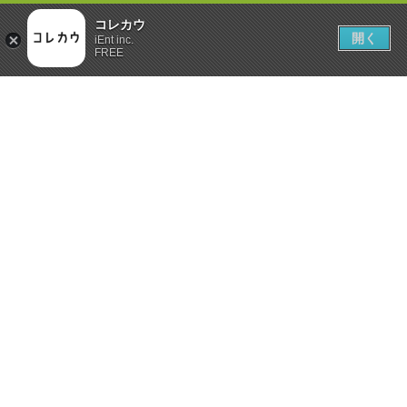
コレカウ
開く
iEnt inc.
FREE